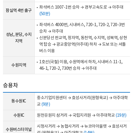
좌석버스 1007-1번 승차 → 경부고속도로 → 아주대
잠실역 4번 출구
(50분)
좌석버스 4000번, 시내버스, 720-1, 720-2, 720-3번
승차 → 아주대
성남, 분당, 수지
신분당선 판교역, 정자역, 동천역, 수지역, 성복역, 상현
지역
역 탑승 → 광교중앙역(아주대) 하차 → 도보 또는 셔틀
버스 이용
1호선(국철) 이용, 수원역에서 하차, 시내버스 11-1,
수원지역
46-1, 720-2, 730번 승차 → 아주대
승용차
중소기업지원센터 → 효성사거리(원형육교) → 아주대학
동수원IC
교
(9분)
수원IC
원천유원지 삼거리 → 국립지리원 → 아주대학교
(19분)
시청사거리 → 농협사거리 → 뉴코아아울렛 → 효성사거
수원버스터미널