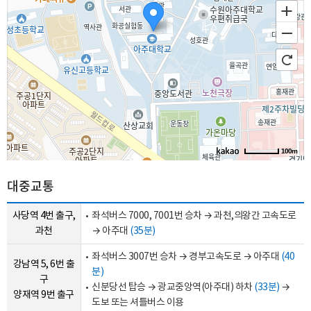
100m
대중교통
사당역 4번 출구,
좌석버스 7000, 7001번 승차 → 과천,의왕간 고속도로
과천
→ 아주대
(35분)
좌석버스 3007번 승차 → 경부고속도로 → 아주대
(40
강남역 5, 6번 출
분)
구
신분당선 탑승 → 광교중앙역(아주대) 하차
(33분)
→
양재역 9번 출구
도보 또는 셔틀버스 이용