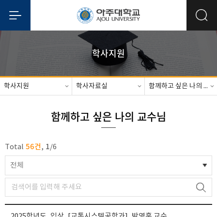
학사지원
학사지원
학사자료실
함께하고 싶은 나의 교수님
함께하고 싶은 나의 교수님
56건
1
Total
,
/
6
전체
2025학년도_입상_[교통시스템공학과]_박영훈 교수