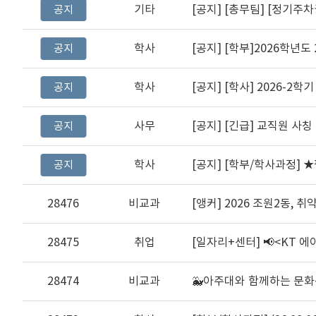
기타
[공지]
[총무팀] [정기주차권
공지
학사
[공지]
[학부]2026학년도 2
공지
학사
[공지]
[학사] 2026-2학기
공지
사무
[공지]
[긴급] 교직원 사칭
공지
학사
[공지]
[학부/학사과정] ★필독★ 출
공지
28476
비교과
[앵커] 2026 조원2동,
28475
취업
28474
비교과
🐳아주대와 함께하는 문화산