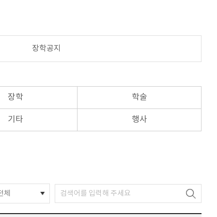
장학공지
장학
학술
기타
행사
전체