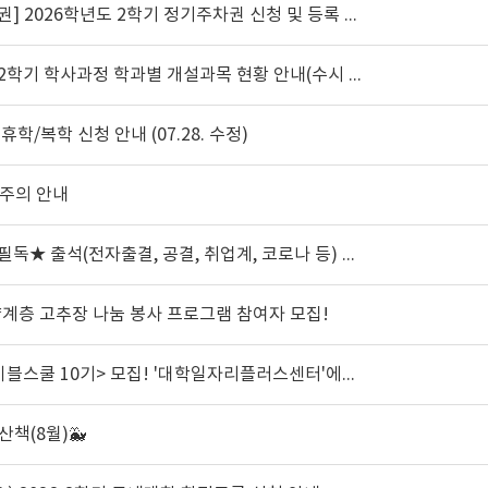
] 2026학년도 2학기 정기주차권 신청 및 등록 안내
학기 학사과정 학과별 개설과목 현황 안내(수시 업데이트 예정)
 휴학/복학 신청 안내 (07.28. 수정)
 주의 안내
석(전자출결, 공결, 취업계, 코로나 등) 관련 안내(08.29.수정)
 취약계층 고추장 나눔 봉사 프로그램 참여자 모집!
[일자리+센터] 📢<KT 에이블스쿨 10기> 모집! '대학일자리플러스센터'에서 신청하고 "대학추천제"까지 알차게 받아보자!🥳
책(8월)🐳