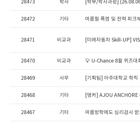
28473
학사
[학부/학사과정] (26.08.
28472
기타
여름철 폭염 및 전력 피크
28471
비교과
[미래자동차 Skill-UP] VI
28470
비교과
💡 U-Chance 8월 퀴즈대
28469
사무
[기획팀] 아주대학교 학칙 
28468
기타
[앵커] AJOU ANCHORE c
28467
기타
여름방학에도 심리검사 받으