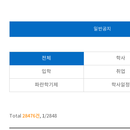
일반공지
전체
학사
입학
취업
파란학기제
학사일
28476건
1
Total
,
/
2848