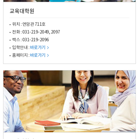
교육대학원
위치 : 연암관 711호
전화 :
031-219-2049
,
2097
팩스 : 031-219-2096
입학안내 :
바로가기
홈페이지 :
바로가기