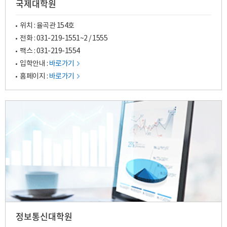
국제대학원
위치 : 율곡관 154호
전화 :
031-219-1551
~2
/
1555
팩스 : 031-219-1554
입학안내 :
바로가기
홈페이지 :
바로가기
정보통신대학원