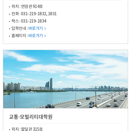
위치 : 연암관 914호
전화 :
031-219-1832
,
1831
팩스 : 031-219-1834
입학안내 :
바로가기
홈페이지 :
바로가기
교통·모빌리티대학원
위치 : 팔달관 315호