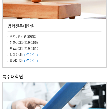
법학전문대학원
위치 : 연암관 308호
전화 :
031-219-1667
팩스 : 031-219-1619
입학안내 :
바로가기
홈페이지 :
바로가기
특수대학원